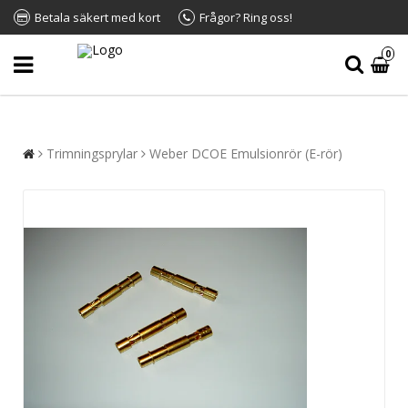
Betala säkert med kort
Frågor? Ring oss!
0
Trimningsprylar
Weber DCOE Emulsionrör (E-rör)