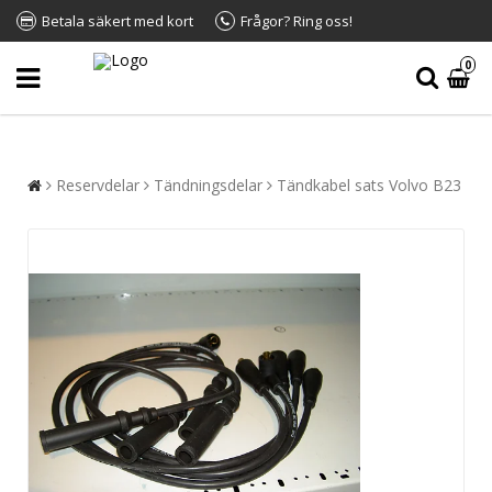
Betala säkert med kort
Frågor? Ring oss!
0
Reservdelar
Tändningsdelar
Tändkabel sats Volvo B23